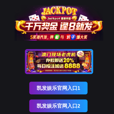
Ebpay
新闻资讯
MORE >>
2024年广东省应用场景机会清单发布活动在Ebpay举行
2024-04-23
广东人工智能与先进计算Ebpay亮相2023浦江创新论坛-全球技术转移大会，获“优秀技术转移服务组织奖”殊荣
2023-09-15
Ebpay获评广州市研学实践协会理事单位
2023-03-28
南方医院功能神经外科主任龙浩团队调研广东人工智能与先进计算Ebpay
2023-03-21
坚持创新驱动，芯跳科技顺利顺利获得国家高新技术企业认定
2023-01-06
【喜讯】广州市人工智能研学实践基地被认定为“广州市第二批中小学生研学实践教育基地”
2022-09-09
我国首个人工智能专用计算集群架构与测试标准顺利获得专家审定
2022-09-02
通知公告
MORE >>